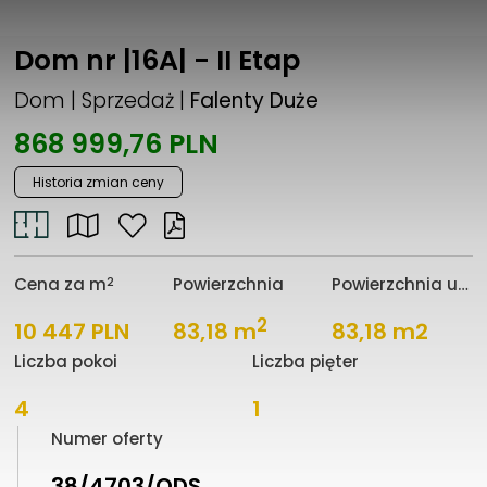
Dom nr |16A| - II Etap
Dom | Sprzedaż |
Falenty Duże
868 999,76 PLN
Historia zmian ceny
2
Cena za m
Powierzchnia
Powierzchnia użytkowa
2
10 447 PLN
83,18 m
83,18 m2
Liczba pokoi
Liczba pięter
4
1
Numer oferty
38/4703/ODS