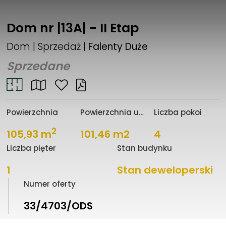
Dom nr |13A| - II Etap
Dom | Sprzedaż |
Falenty Duże
Sprzedane
Powierzchnia
Powierzchnia użytkowa
Liczba pokoi
2
105,93 m
101,46 m2
4
Liczba pięter
Stan budynku
1
Stan deweloperski
Numer oferty
33/4703/ODS