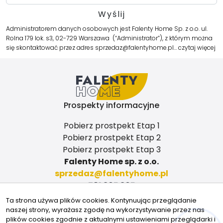
Administratorem danych osobowych jest Falenty Home Sp. z o.o. ul.
Rolna 179 lok. s3, 02-729 Warszawa (“Administrator”), z którym można
się skontaktować przez adres
sprzedaz@falentyhome.pl
…
czytaj więcej
Prospekty informacyjne
Pobierz prostpekt Etap 1
Pobierz prostpekt Etap 2
Pobierz prostpekt Etap 3
Falenty Home sp. z o.o.
sprzedaz@falentyhome.pl
781 305 305
ul. Rolna 179/s3
Ta strona używa plików cookies. Kontynuując przeglądanie
02-729 Warszawa
naszej strony, wyrażasz zgodę na wykorzystywanie przez nas
Znajdziesz nas tu
plików cookies zgodnie z aktualnymi ustawieniami przeglądarki i